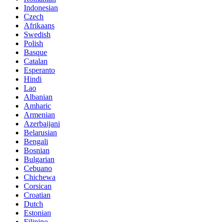
Indonesian
Czech
Afrikaans
Swedish
Polish
Basque
Catalan
Esperanto
Hindi
Lao
Albanian
Amharic
Armenian
Azerbaijani
Belarusian
Bengali
Bosnian
Bulgarian
Cebuano
Chichewa
Corsican
Croatian
Dutch
Estonian
Filipino