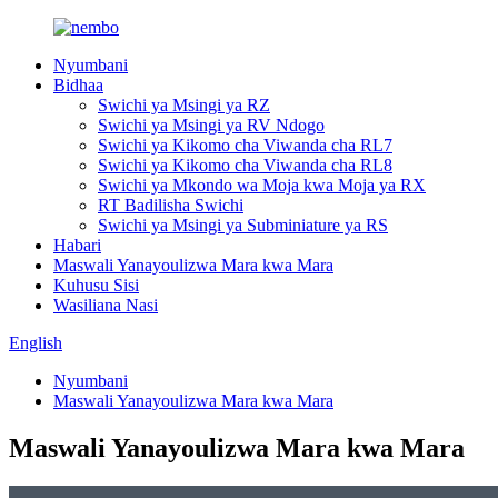
Nyumbani
Bidhaa
Swichi ya Msingi ya RZ
Swichi ya Msingi ya RV Ndogo
Swichi ya Kikomo cha Viwanda cha RL7
Swichi ya Kikomo cha Viwanda cha RL8
Swichi ya Mkondo wa Moja kwa Moja ya RX
RT Badilisha Swichi
Swichi ya Msingi ya Subminiature ya RS
Habari
Maswali Yanayoulizwa Mara kwa Mara
Kuhusu Sisi
Wasiliana Nasi
English
Nyumbani
Maswali Yanayoulizwa Mara kwa Mara
Maswali Yanayoulizwa Mara kwa Mara