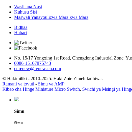
Wasiliana Nasi
Kuhusu Sisi
Maswali Yanayoulizwa Mara kwa Mara
Bidhaa
Habari
No. 15/17 Yongxing 1st Road, Chengdong Industrial Zone, Yue
0086-15167875743
cnrenew@renew-cn.com
© Hakimiliki - 2010-2025: Haki Zote Zimehifadhiwa.
Ramani ya tovuti
-
Simu ya AMP
Kibao cha Hinge Miniature Micro Switch
,
Swichi ya Msingi ya Hing
Simu
Simu