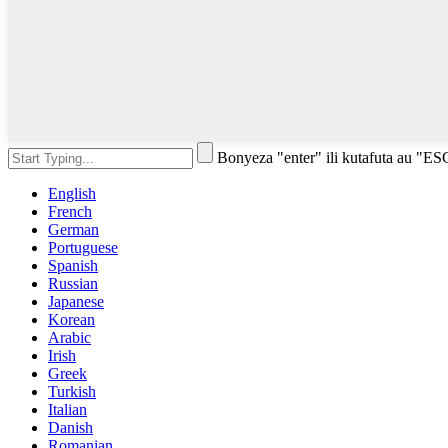
Bonyeza "enter" ili kutafuta au "ES
English
French
German
Portuguese
Spanish
Russian
Japanese
Korean
Arabic
Irish
Greek
Turkish
Italian
Danish
Romanian