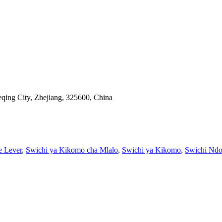
qing City, Zhejiang, 325600, China
e Lever
,
Swichi ya Kikomo cha Mlalo
,
Swichi ya Kikomo
,
Swichi Ndo